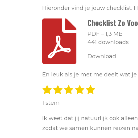
Hieronder vind je jouw checklist. H
Checklist Zo Vo
PDF – 1,3 MB
441 downloads
Download
En leuk als je met me deelt wat je
1
2
3
4
5
S
R
t
s
s
s
s
s
a
e
1 stem
t
t
t
t
t
m
t
m
e
e
e
e
e
Ik weet dat jij natuurlijk ook alle
i
e
r
r
r
r
r
zodat we samen kunnen reizen naa
n
n