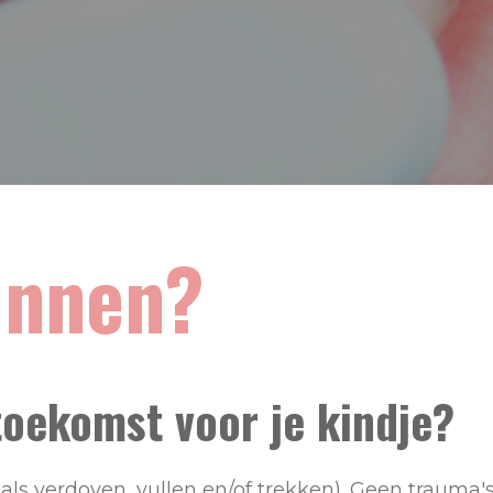
unnen?
-toekomst voor je kindje?
s verdoven, vullen en/of trekken). Geen trauma's 